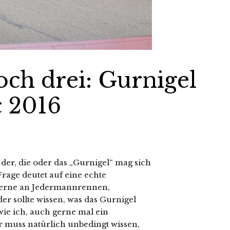
och drei: Gurnigel
c 2016
er, die oder das „Gurnigel“ mag sich
Frage deutet auf eine echte
gerne an Jedermannrennen,
r sollte wissen, was das Gurnigel
wie ich, auch gerne mal ein
r muss natürlich unbedingt wissen,